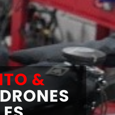
NTO &
 DRONES
LES